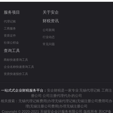
服务项目
关于安企
财税资讯
代理记账
工商服务
公司新闻
资质证件
行业动态
社保公积金
常见问题
查询工具
商标快速查询工具
企业名称快速查询工具
资质快速报价工具
一站式式企业财税服务平台：
安企财税是一家专业
无锡代理记账
工商注
册公司
公司注册代理代办
的公司
相关搜索：无锡代理记账费用|办理无锡代理记账|无锡注册公司费用司办
理|无锡注册公司费用|办理无锡注册公司
Copyright © 2020-2021 无锡安企会计服务有限公司 版权所有
苏ICP备