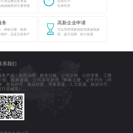
户不用花费过多资金
社保开户
场地就能获得注册资格
社保托管
服务
高新企业申请
询、商标注册、版权
可以享受国家税收优惠减免政
牌保护，还是无形资产
策，提升品牌、助力发展
联系我们
服务产品：执照办理、财务记账、公司注销、公司变更、工商
年报、税筹避税、公司异常处理、商标注册、证件代办（环
评、危化许可、食品经营、劳务派遣、人力资源、旅游许可、
医疗器械等）...