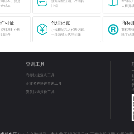
时间成本、就是
疑难杂症注销、吊销转
帮助客
资金成本
注销
去租赁
许可证
代理记账
商标
，资料及时办理，
小规模纳税人代理记账、
商标查
请到证件
一般纳税人代理记账
除了品
查询工具
商标快速查询工具
企业名称快速查询工具
资质快速报价工具