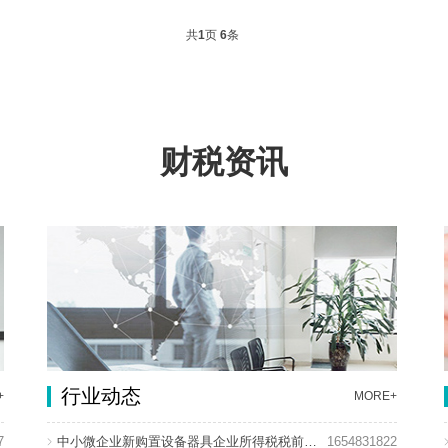
共
1
页
6
条
财税资讯
行业动态
+
MORE+
7
中小微企业新购置设备器具企业所得税税前扣除政策
1654831822