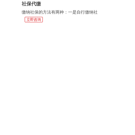
社保代缴
缴纳社保的方法有两种：一是自行缴纳社
立即咨询
保；...