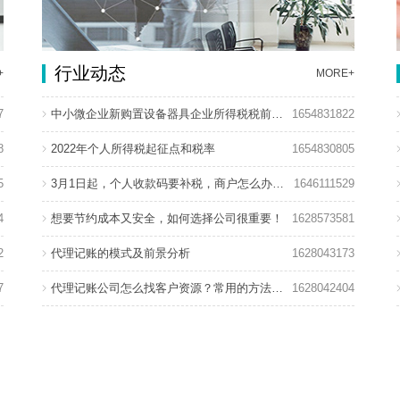
行业动态
+
MORE+
7
中小微企业新购置设备器具企业所得税税前扣除政策
1654831822
8
2022年个人所得税起征点和税率
1654830805
5
3月1日起，个人收款码要补税，商户怎么办？回应来了！
1646111529
4
想要节约成本又安全，如何选择公司很重要！
1628573581
2
代理记账的模式及前景分析
1628043173
7
代理记账公司怎么找客户资源？常用的方法有哪些？
1628042404