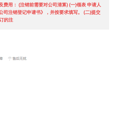
费用： (注销前需要对公司清算) (一)领表 申请人
司注销登记申请书》，并按要求填写。 (二)提交
签订的注