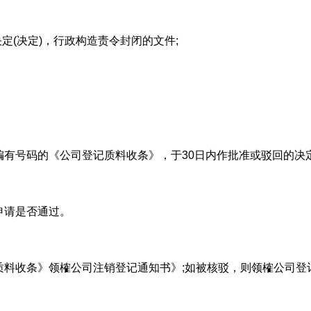
定(决定)，行政构造责令封闭的文件;
编有号码的《公司登记质料收条》，于30日内作批准或驳回的决
申请是否通过。
质料收条》领榷公司注销登记通知书》;如被核驳，则领榷公司登