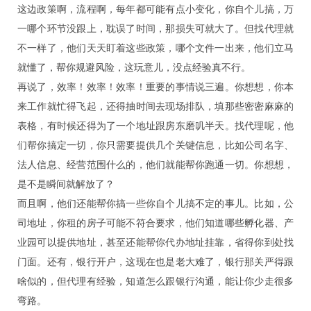
这边政策啊，流程啊，每年都可能有点小变化，你自个儿搞，万
一哪个环节没跟上，耽误了时间，那损失可就大了。但找代理就
不一样了，他们天天盯着这些政策，哪个文件一出来，他们立马
就懂了，帮你规避风险，这玩意儿，没点经验真不行。
再说了，效率！效率！效率！重要的事情说三遍。你想想，你本
来工作就忙得飞起，还得抽时间去现场排队，填那些密密麻麻的
表格，有时候还得为了一个地址跟房东磨叽半天。找代理呢，他
们帮你搞定一切，你只需要提供几个关键信息，比如公司名字、
法人信息、经营范围什么的，他们就能帮你跑通一切。你想想，
是不是瞬间就解放了？
而且啊，他们还能帮你搞一些你自个儿搞不定的事儿。比如，公
司地址，你租的房子可能不符合要求，他们知道哪些孵化器、产
业园可以提供地址，甚至还能帮你代办地址挂靠，省得你到处找
门面。还有，银行开户，这现在也是老大难了，银行那关严得跟
啥似的，但代理有经验，知道怎么跟银行沟通，能让你少走很多
弯路。