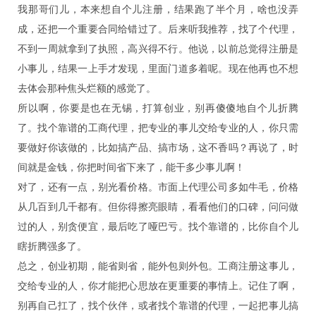
我那哥们儿，本来想自个儿注册，结果跑了半个月，啥也没弄
成，还把一个重要合同给错过了。后来听我推荐，找了个代理，
不到一周就拿到了执照，高兴得不行。他说，以前总觉得注册是
小事儿，结果一上手才发现，里面门道多着呢。现在他再也不想
去体会那种焦头烂额的感觉了。
所以啊，你要是也在无锡，打算创业，别再傻傻地自个儿折腾
了。找个靠谱的工商代理，把专业的事儿交给专业的人，你只需
要做好你该做的，比如搞产品、搞市场，这不香吗？再说了，时
间就是金钱，你把时间省下来了，能干多少事儿啊！
对了，还有一点，别光看价格。市面上代理公司多如牛毛，价格
从几百到几千都有。但你得擦亮眼睛，看看他们的口碑，问问做
过的人，别贪便宜，最后吃了哑巴亏。找个靠谱的，比你自个儿
瞎折腾强多了。
总之，创业初期，能省则省，能外包则外包。工商注册这事儿，
交给专业的人，你才能把心思放在更重要的事情上。记住了啊，
别再自己扛了，找个伙伴，或者找个靠谱的代理，一起把事儿搞